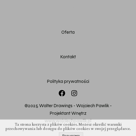
O mnie
Oferta
Kontakt
Polityka prywatności
©2025 Walter Drawings - Wojciech Pawlik -
Projektant Wnętrz
www.wojciechpawlik.pl
Ta strona korzysta z plików cookies. Możesz określić warunki
przechowywania lub dostępu do plików cookies w swojej przeglądarce.
Rozumiem