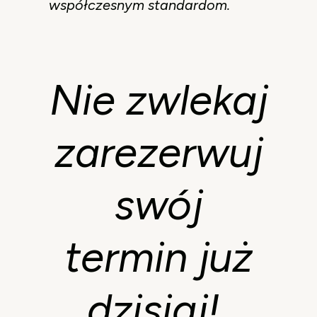
współczesnym standardom.
Nie zwlekaj
zarezerwuj
swój
termin już
dzisiaj!