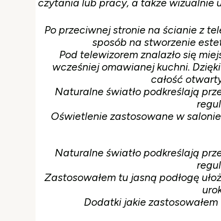
czytania lub pracy, a także wizualnie
Po przeciwnej stronie na ścianie z t
sposób na stworzenie estet
Pod telewizorem znalazło się mie
wcześniej omawianej kuchni. Dzięk
całość otwart
Naturalne światło podkreślają prz
regu
Oświetlenie zastosowane w salonie
Naturalne światło podkreślają prz
regu
Zastosowałem tu jasną podłogę ułoż
uro
Dodatki jakie zastosowałem w 