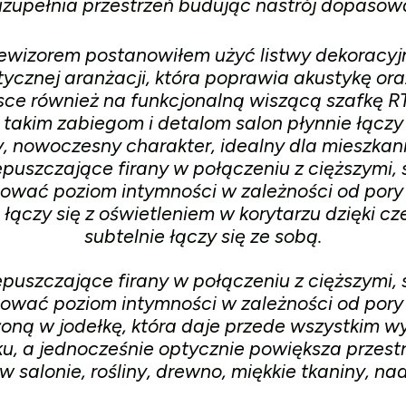
 uzupełnia przestrzeń budując nastrój dopasowa
elewizorem postanowiłem użyć listwy dekoracyjne
ycznej aranżacji, która poprawia akustykę oraz
jsce również na funkcjonalną wiszącą szafkę RT
i takim zabiegom i detalom salon płynnie łącz
y, nowoczesny charakter, idealny dla mieszkan
epuszczające firany w połączeniu z cięższymi, 
lować poziom intymności w zależności od pory 
 łączy się z oświetleniem w korytarzu dzięki 
subtelnie łączy się ze sobą.
epuszczające firany w połączeniu z cięższymi, 
lować poziom intymności w zależności od pory 
oną w jodełkę, która daje przede wszystkim 
ku, a jednocześnie optycznie powiększa przestr
salonie, rośliny, drewno, miękkie tkaniny, nad