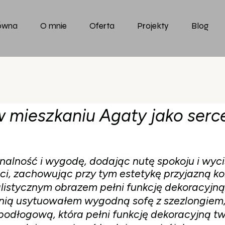
łówna
O mnie
Oferta
Projekty
Blog
Całe mieszkania
Pojedyncze pomieszczenie
Projekty 2D
w mieszkaniu Agaty jako serc
onalność i wygodę, dodając nutę spokoju i wyc
i, zachowując przy tym estetykę przyjazną k
malistycznym obrazem pełni funkcję dekoracyjn
ią usytuowałem wygodną sofę z szezlongiem, s
pę podłogową, która pełni funkcję dekoracyjną